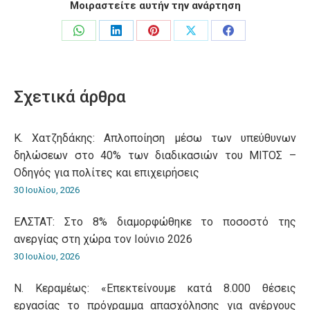
Μοιραστείτε αυτήν την ανάρτηση
Share
Share
Share
Share
Share
on
on
on
on
on
WhatsApp
LinkedIn
Pinterest
X
Facebook
Σχετικά άρθρα
Κ. Χατζηδάκης: Aπλοποίηση μέσω των υπεύθυνων
δηλώσεων στο 40% των διαδικασιών του ΜΙΤΟΣ –
Οδηγός για πολίτες και επιχειρήσεις
30 Ιουλίου, 2026
ΕΛΣΤΑΤ: Στο 8% διαμορφώθηκε το ποσοστό της
ανεργίας στη χώρα τον Ιούνιο 2026
30 Ιουλίου, 2026
Ν. Κεραμέως: «Επεκτείνουμε κατά 8.000 θέσεις
εργασίας το πρόγραμμα απασχόλησης για ανέργους