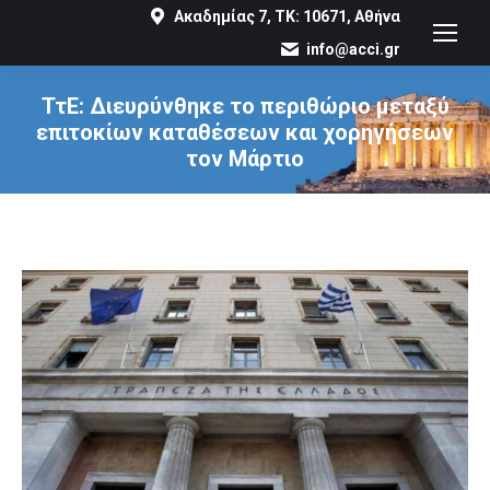
Ακαδημίας 7, ΤΚ: 10671, Αθήνα
info@acci.gr
ΤτΕ: Διευρύνθηκε το περιθώριο μεταξύ
επιτοκίων καταθέσεων και χορηγήσεων
τον Μάρτιο
You are here: