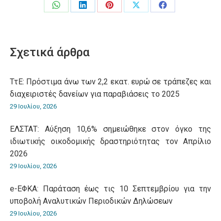
Share
Share
Share
Share
Share
on
on
on
on
on
WhatsApp
LinkedIn
Pinterest
X
Facebook
Σχετικά άρθρα
ΤτΕ: Πρόστιμα άνω των 2,2 εκατ. ευρώ σε τράπεζες και
διαχειριστές δανείων για παραβιάσεις το 2025
29 Ιουλίου, 2026
ΕΛΣΤΑΤ: Αύξηση 10,6% σημειώθηκε στον όγκο της
ιδιωτικής οικοδομικής δραστηριότητας τον Απρίλιο
2026
29 Ιουλίου, 2026
e-ΕΦΚΑ: Παράταση έως τις 10 Σεπτεμβρίου για την
υποβολή Αναλυτικών Περιοδικών Δηλώσεων
29 Ιουλίου, 2026