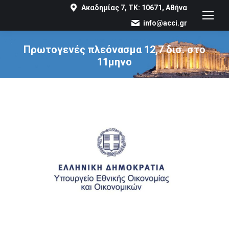
Ακαδημίας 7, ΤΚ: 10671, Αθήνα
info@acci.gr
Πρωτογενές πλεόνασμα 12,7 δισ. στο
11μηνο
You are here: