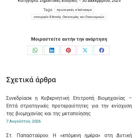
Κατηγορία:
Σημαντικές ειδήσεις
30 Δεκεμβρίου, 2025
Tags:
πρωτογενές πλεόνασμα
υπουργείο Εθνικής Οικονομίας και Οικονομικών
Μοιραστείτε αυτήν την ανάρτηση
Share
Share
Share
Share
Share
on
on
on
on
on
WhatsApp
LinkedIn
Pinterest
X
Facebook
Σχετικά άρθρα
Συνεδρίασε η Κυβερνητική Επιτροπή Βιομηχανίας –
Επτά στρατηγικές προτεραιότητες για την ενίσχυση
της βιομηχανίας και της μεταποίησης
7 Αυγούστου, 2026
Στ. Παπασταύρου: Η «επόμενη ημέρα» στη Δυτική