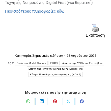
Τεχνητής Νοημοσύνης Digital First (νέα θεματική).
Περισσότερες πληροφορίες εδώ
Εκτύπωση
Κατηγορία:
Σημαντικές ειδήσεις
28 Αυγούστου, 2025
Tags:
Business Model Canvas
ESCO
δράσεις της ΔΥΠΑ τον Σεπτέμβριο
Εποχή της Τεχνητής Νοημοσύνης Digital First
Κέντρα Προώθησης Απασχόλησης (ΚΠΑ 2)
Μοιραστείτε αυτήν την ανάρτηση
Share
Share
Share
Share
Share