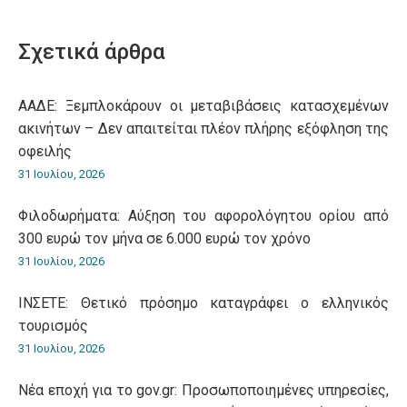
on
on
on
on
on
WhatsApp
LinkedIn
Pinterest
X
Facebook
Σχετικά άρθρα
ΑΑΔΕ: Ξεμπλοκάρουν οι μεταβιβάσεις κατασχεμένων
ακινήτων – Δεν απαιτείται πλέον πλήρης εξόφληση της
οφειλής
31 Ιουλίου, 2026
Φιλοδωρήματα: Αύξηση του αφορολόγητου ορίου από
300 ευρώ τον μήνα σε 6.000 ευρώ τον χρόνο
31 Ιουλίου, 2026
ΙΝΣΕΤΕ: Θετικό πρόσημο καταγράφει ο ελληνικός
τουρισμός
31 Ιουλίου, 2026
Νέα εποχή για το gov.gr: Προσωποποιημένες υπηρεσίες,