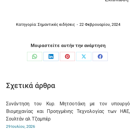
Κατηγορία:
Σημαντικές ειδήσεις
22 Φεβρουαρίου, 2024
Μοιραστείτε αυτήν την ανάρτηση
Share
Share
Share
Share
Share
on
on
on
on
on
WhatsApp
LinkedIn
Pinterest
X
Facebook
Σχετικά άρθρα
Συνάντηση του Κυρ. Μητσοτάκη με τον υπουργό
Βιομηχανίας και Προηγμένης Τεχνολογίας των ΗΑΕ,
Σουλτάν αλ Τζαμπέρ
29 Ιουλίου, 2026