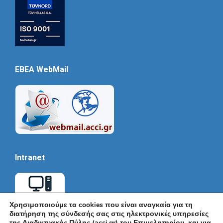
EBEA WebMail
Intranet
Χρησιμοποιούμε τα cookies που είναι αναγκαία για τη
διατήρηση της σύνδεσής σας στις ηλεκτρονικές υπηρεσίες
της Διαδικτυακής Πύλης (acci.gr) του Επιμελητηρίου και για