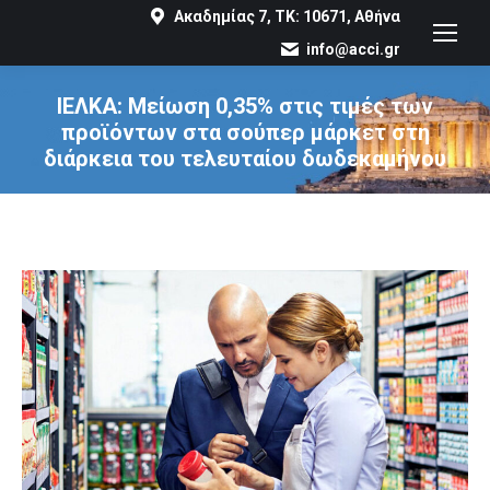
Ακαδημίας 7, ΤΚ: 10671, Αθήνα
info@acci.gr
ΙΕΛΚΑ: Μείωση 0,35% στις τιμές των
προϊόντων στα σούπερ μάρκετ στη
διάρκεια του τελευταίου δωδεκαμήνου
You are here: