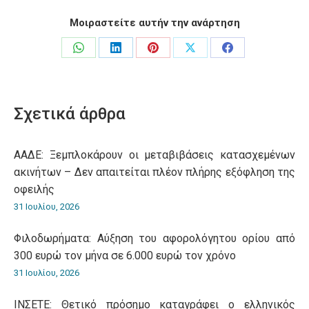
Μοιραστείτε αυτήν την ανάρτηση
Share
Share
Share
Share
Share
on
on
on
on
on
WhatsApp
LinkedIn
Pinterest
X
Facebook
Σχετικά άρθρα
ΑΑΔΕ: Ξεμπλοκάρουν οι μεταβιβάσεις κατασχεμένων
ακινήτων – Δεν απαιτείται πλέον πλήρης εξόφληση της
οφειλής
31 Ιουλίου, 2026
Φιλοδωρήματα: Αύξηση του αφορολόγητου ορίου από
300 ευρώ τον μήνα σε 6.000 ευρώ τον χρόνο
31 Ιουλίου, 2026
ΙΝΣΕΤΕ: Θετικό πρόσημο καταγράφει ο ελληνικός