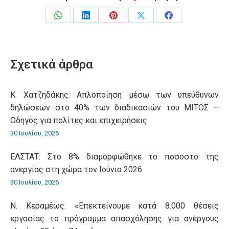
Share
Share
Share
Share
Share
on
on
on
on
on
WhatsApp
LinkedIn
Pinterest
X
Facebook
Σχετικά άρθρα
Κ. Χατζηδάκης: Aπλοποίηση μέσω των υπεύθυνων
δηλώσεων στο 40% των διαδικασιών του ΜΙΤΟΣ –
Οδηγός για πολίτες και επιχειρήσεις
30 Ιουλίου, 2026
ΕΛΣΤΑΤ: Στο 8% διαμορφώθηκε το ποσοστό της
ανεργίας στη χώρα τον Ιούνιο 2026
30 Ιουλίου, 2026
Ν. Κεραμέως: «Επεκτείνουμε κατά 8.000 θέσεις
εργασίας το πρόγραμμα απασχόλησης για ανέργους