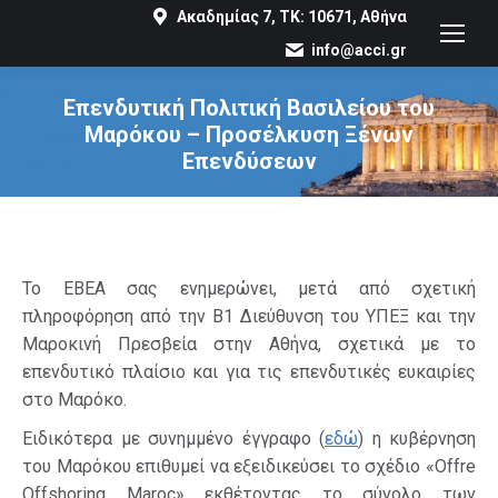
Ακαδημίας 7, ΤΚ: 10671, Αθήνα
info@acci.gr
Επενδυτική Πολιτική Βασιλείου του
Μαρόκου – Προσέλκυση Ξένων
Επενδύσεων
You are here:
Το ΕΒΕΑ σας ενημερώνει, μετά από σχετική
πληροφόρηση από την Β1 Διεύθυνση του ΥΠΕΞ και την
Μαροκινή Πρεσβεία στην Αθήνα, σχετικά με το
επενδυτικό πλαίσιο και για τις επενδυτικές ευκαιρίες
στο Μαρόκο.
Ειδικότερα με συνημμένο έγγραφο (
εδώ
) η κυβέρνηση
του Μαρόκου επιθυμεί να εξειδικεύσει το σχέδιο «Offre
Offshoring Maroc» εκθέτοντας το σύνολο των