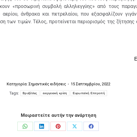
ώκουν «προσωρινή συμβολή αλληλεγγύης» από τους παραγ
ύ αερίου, άνθρακα και πετρελαίου, που εξασφαλίζουν γιγάν
ση των τιμών. Τέλος, προτείνεται περιορισμός της ζήτησης
Κατηγορία:
Σημαντικές ειδήσεις
15 Σεπτεμβρίου, 2022
Tags:
Βρυξέλλες
ενεργειακή κρίση
Ευρωπαϊκή Επιτροπή
Μοιραστείτε αυτήν την ανάρτηση
Share
Share
Share
Share
Share