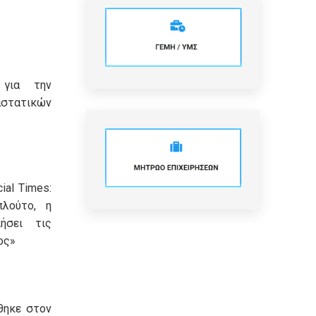
 για την
τατικών
ial Times:
πλούτο, η
ήσει τις
ος»
θηκε στον