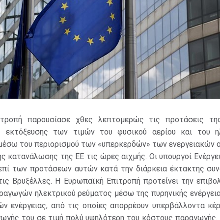
τροπή παρουσίασε χθες λεπτομερώς τις προτάσεις τη
ς εκτόξευσης των τιμών του φυσικού αερίου και του η
 μέσω του περιορισμού των «υπερκερδών» των ενεργειακών ο
ης κατανάλωσης της ΕΕ τις ώρες αιχμής. Οι υπουργοί Ενέργε
επί των προτάσεων αυτών κατά την διάρκεια έκτακτης συν
τις Βρυξέλλες. Η Ευρωπαϊκή Επιτροπή προτείνει την επιβο
ραγωγών ηλεκτρικού ρεύματος μέσω της πυρηνικής ενέργεια
ν ενέργειας, από τις οποίες απορρέουν υπερβάλλοντα κέρ
ωγής του σε τιμή πολύ υψηλότερη του κόστους παραγωγής. Ε