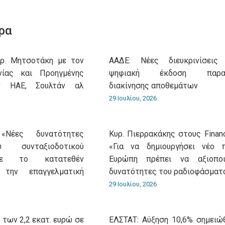
on
on
on
on
on
WhatsApp
LinkedIn
Pinterest
X
Facebook
ρα
υρ. Μητσοτάκη με τον
ΑΑΔΕ: Νέες διευκρινίσεις
νίας και Προηγμένης
ψηφιακή έκδοση παρασ
ν ΗΑΕ, Σουλτάν αλ
διακίνησης αποθεμάτων
29 Ιουλίου, 2026
«Νέες δυνατότητες
Κυρ. Πιερρακάκης στους Financ
 συνταξιοδοτικού
«Για να δημιουργήσει νέο 
με το κατατεθέν
Ευρώπη πρέπει να αξιοποι
 την επαγγελματική
δυνατότητες του ραδιοφάσματ
29 Ιουλίου, 2026
 των 2,2 εκατ. ευρώ σε
ΕΛΣΤΑΤ: Αύξηση 10,6% σημειώ