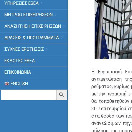
ΥΠΗΡΕΣΙΕΣ ΕΒΕΑ
ΜΗΤΡΩΟ ΕΠΙΧΕΙΡΗΣΕΩΝ
ΑΝΑΖΗΤΗΣΗ ΕΠΙΧΕΙΡΗΣΕΩΝ
ΔΡΑΣΕΙΣ & ΠΡΟΓΡΑΜΜΑΤΑ
ΣΥΧΝΕΣ ΕΡΩΤΗΣΕΙΣ
ΕΚΛΟΓΈΣ ΕΒΕΑ
Η Ευρωπαϊκή Επι
ΕΠΙΚΟΙΝΩΝΙΑ
αντιμετώπιση τη
ENGLISH
ρεύματος, κυρίως
Search
Search Button
με την περικοπή τ
for:
θα τοποθετηθούν 
30 Σεπτεμβρίου σ
στα έσοδα των πα
ανανεώσιμων πηγώ
πώληση της παραγ