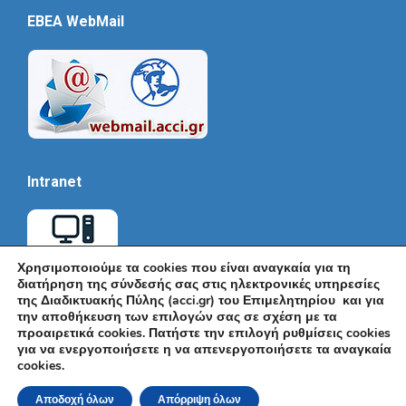
EBEA WebMail
Intranet
Χρησιμοποιούμε τα cookies που είναι αναγκαία για τη
διατήρηση της σύνδεσής σας στις ηλεκτρονικές υπηρεσίες
της Διαδικτυακής Πύλης (acci.gr) του Επιμελητηρίου και για
την αποθήκευση των επιλογών σας σε σχέση με τα
προαιρετικά cookies. Πατήστε την επιλογή ρυθμίσεις cookies
για να ενεργοποιήσετε η να απενεργοποιήσετε τα αναγκαία
cookies.
© Εμπορικό και Βιομηχανικό Επιμελητήριο Αθηνών 2026 |
Ακαδημίας 7, ΤΚ: 10671, Αθήνα, Τηλ: +30 210 3604815, e-mail:
Αποδοχή όλων
Απόρριψη όλων
info@acci.gr