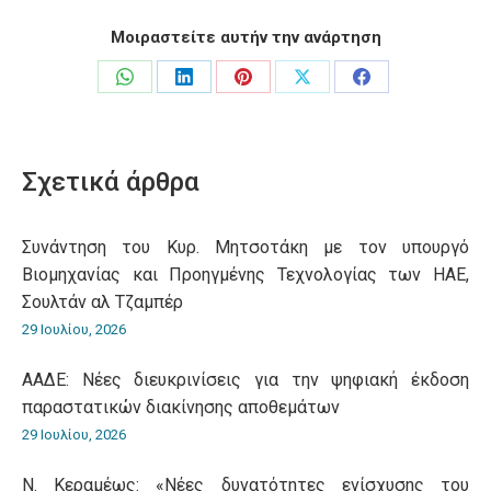
Μοιραστείτε αυτήν την ανάρτηση
Share
Share
Share
Share
Share
on
on
on
on
on
WhatsApp
LinkedIn
Pinterest
X
Facebook
Σχετικά άρθρα
Συνάντηση του Κυρ. Μητσοτάκη με τον υπουργό
Βιομηχανίας και Προηγμένης Τεχνολογίας των ΗΑΕ,
Σουλτάν αλ Τζαμπέρ
29 Ιουλίου, 2026
ΑΑΔΕ: Νέες διευκρινίσεις για την ψηφιακή έκδοση
παραστατικών διακίνησης αποθεμάτων
29 Ιουλίου, 2026
Ν. Κεραμέως: «Νέες δυνατότητες ενίσχυσης του