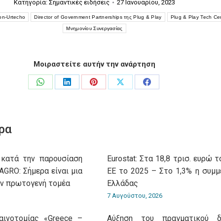
Κατηγορία:
Σημαντικές ειδήσεις
27 Ιανουαρίου, 2023
son-Urtecho
Director of Government Partnerships της Plug & Play
Plug & Play Tech Ce
Μνημονίου Συνεργασίας
Μοιραστείτε αυτήν την ανάρτηση
Share
Share
Share
Share
Share
on
on
on
on
on
WhatsApp
LinkedIn
Pinterest
X
Facebook
ρα
 κατά την παρουσίαση
Eurostat: Στα 18,8 τρισ. ευρώ 
GRO: Σήμερα είναι μια
ΕΕ το 2025 – Στο 1,3% η συμμ
ον πρωτογενή τομέα
Ελλάδας
7 Αυγούστου, 2026
αινοτομίας «Greece –
Αύξηση του πραγματικού δι