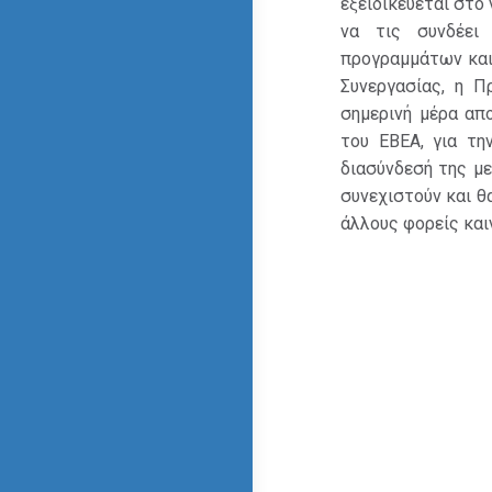
εξειδικεύεται στο 
να τις συνδέει
προγραμμάτων και
Συνεργασίας, η Π
σημερινή μέρα απ
του ΕΒΕΑ, για τη
διασύνδεσή της με
συνεχιστούν και θ
άλλους φορείς και