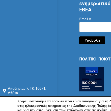
ενημερωτικό 
ΕΒΕΑ:
*
Email
ΠΟΛΙΤΙΚΗ ΠΟΙΟ
Ακαδημίας 7, ΤΚ: 10671,
Αθήνα
+30 210 3604815
Χρησιμοποιούμε τα cookies που είναι αναγκαία για τη
στις ηλεκτρονικές υπηρεσίες της Διαδικτυακής Πύλης (a
info@acci.gr
και για την αποθήκευση των επιλογών σας σε σχέση με