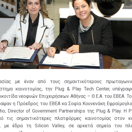
γασίας με έναν από τους σημαντικότερους πρωταγωνι
στημα καινοτομίας, την Plug & Play Tech Center, υπέγραψ
οκοιτίδα νεοφυών Επιχειρήσεων Αθήνας – Θ.Ε.Α. του ΕΒΕΑ. Τ
ραψαν η Πρόεδρος του ΕΒΕΑ κα Σοφία Κουνενάκη Εφραίμογλου
cho, Director of Government Partnerships της Plug & Play. Η P
από τις σημαντικότερες πλατφόρμες καινοτομίας στον κ
ι, με έδρα τη Silicon Valley, σε αρκετά σημεία του πλ