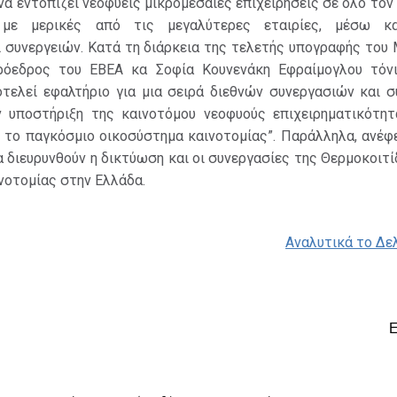
να εντοπίζει νεοφυείς μικρομεσαίες επιχειρήσεις σε όλο τον
 με μερικές από τις μεγαλύτερες εταιρίες, μέσω κα
 συνεργειών. Κατά τη διάρκεια της τελετής υπογραφής του 
ρόεδρος του ΕΒΕΑ κα Σοφία Κουνενάκη Εφραίμογλου τόνι
οτελεί εφαλτήριο για μια σειρά διεθνών συνεργασιών και σ
ν υποστήριξη της καινοτόμου νεοφυούς επιχειρηματικότητ
 το παγκόσμιο οικοσύστημα καινοτομίας”. Παράλληλα, ανέφ
α διευρυνθούν η δικτύωση και οι συνεργασίες της Θερμοκοιτί
νοτομίας στην Ελλάδα.
Αναλυτικά το Δε