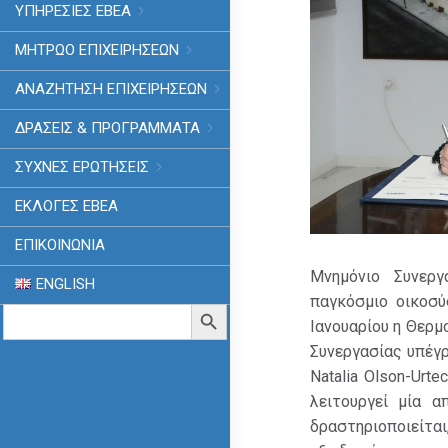
ΥΠΗΡΕΣΙΕΣ ΕΒΕΑ
ΜΗΤΡΩΟ ΕΠΙΧΕΙΡΗΣΕΩΝ
ΑΝΑΖΗΤΗΣΗ ΕΠΙΧΕΙΡΗΣΕΩΝ
ΔΡΑΣΕΙΣ & ΠΡΟΓΡΑΜΜΑΤΑ
ΣΥΧΝΕΣ ΕΡΩΤΗΣΕΙΣ
ΕΚΛΟΓΈΣ ΕΒΕΑ
ΕΠΙΚΟΙΝΩΝΙΑ
Μνημόνιο Συνερ
ENGLISH
παγκόσμιο οικοσύ
Search
Search Button
Ιανουαρίου η Θερμ
for:
Συνεργασίας υπέγ
Natalia Olson-Urte
λειτουργεί μία 
δραστηριοποιείτα