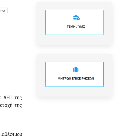
nter
το ΑΕΠ της
ετοχή της
αθέσιμου