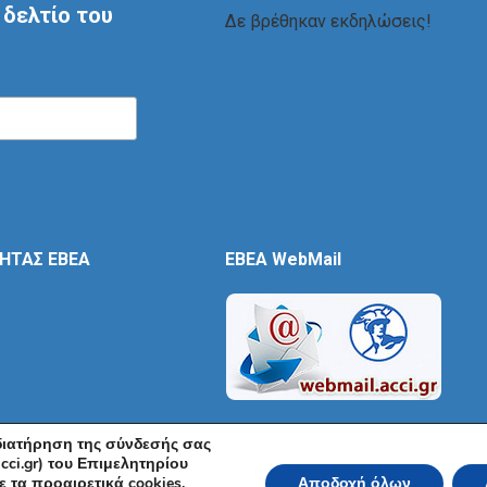
δελτίο του
Δε βρέθηκαν εκδηλώσεις!
ΤΗΤΑΣ ΕΒΕΑ
EBEA WebMail
 διατήρηση της σύνδεσής σας
cci.gr) του Επιμελητηρίου
 τα προαιρετικά cookies.
Αποδοχή όλων