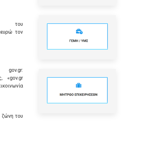
ση του
 ευρώ τον
ov.gr:
, «gov.gr
ικοινωνία
 ζώνη του