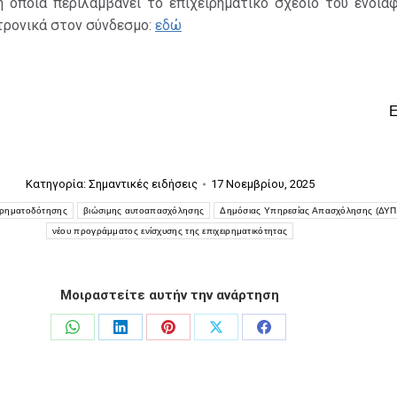
η οποία περιλαμβάνει το επιχειρηματικό σχέδιο του ενδιαφ
τρονικά στον σύνδεσμο:
εδώ
Κατηγορία:
Σημαντικές ειδήσεις
17 Νοεμβρίου, 2025
χρηματοδότησης
βιώσιμης αυτοαπασχόλησης
Δημόσιας Υπηρεσίας Απασχόλησης (ΔΥΠ
νέου προγράμματος ενίσχυσης της επιχειρηματικότητας
Μοιραστείτε αυτήν την ανάρτηση
Share
Share
Share
Share
Share
on
on
on
on
on
WhatsApp
LinkedIn
Pinterest
X
Facebook