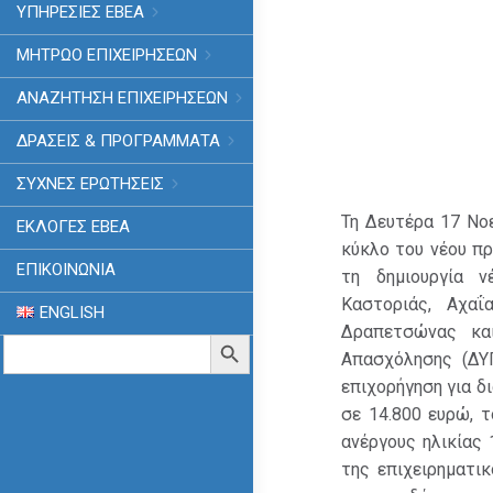
ΥΠΗΡΕΣΙΕΣ ΕΒΕΑ
ΜΗΤΡΩΟ ΕΠΙΧΕΙΡΗΣΕΩΝ
ΑΝΑΖΗΤΗΣΗ ΕΠΙΧΕΙΡΗΣΕΩΝ
ΔΡΑΣΕΙΣ & ΠΡΟΓΡΑΜΜΑΤΑ
ΣΥΧΝΕΣ ΕΡΩΤΗΣΕΙΣ
Τη Δευτέρα 17 Νοε
ΕΚΛΟΓΈΣ ΕΒΕΑ
κύκλο του νέου πρ
ΕΠΙΚΟΙΝΩΝΙΑ
τη δημιουργία ν
Καστοριάς, Αχαΐ
ENGLISH
Δραπετσώνας κα
Search
Search Button
Απασχόλησης (ΔΥΠ
for:
επιχορήγηση για δ
σε 14.800 ευρώ, 
ανέργους ηλικίας
της επιχειρηματι