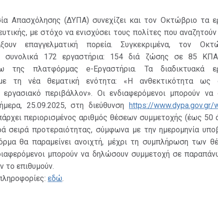
ία Απασχόλησης (ΔΥΠΑ) συνεχίζει και τον Οκτώβριο τα ε
υτικής, με στόχο να ενισχύσει τους πολίτες που αναζητούν
ξουν επαγγελματική πορεία. Συγκεκριμένα, τον Οκτ
ν συνολικά 172 εργαστήρια: 154 διά ζώσης σε 85 ΚΠ
σω της πλατφόρμας e-Εργαστήρια. Τα διαδικτυακά ερ
με τη νέα θεματική ενότητα: «Η ανθεκτικότητα ως δ
 εργασιακό περιβάλλον». Οι ενδιαφερόμενοι μπορούν να
μερα, 25.09.2025, στη διεύθυνση
https://www.dypa.gov.gr
πάρχει περιορισμένος αριθμός θέσεων συμμετοχής (έως 50 
ρά σειρά προτεραιότητας, σύμφωνα με την ημερομηνία υπο
όρμα θα παραμείνει ανοιχτή, μέχρι τη συμπλήρωση των θ
νδιαφερόμενοι μπορούν να δηλώσουν συμμετοχή σε παραπάν
ν το επιθυμούν.
 πληροφορίες:
εδώ
.