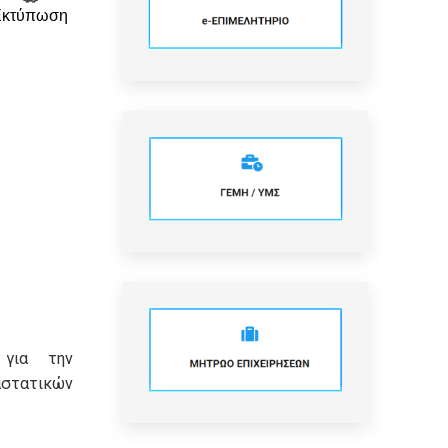
Εκτύπωση
 για την
τατικών