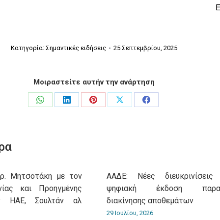
Κατηγορία:
Σημαντικές ειδήσεις
25 Σεπτεμβρίου, 2025
Μοιραστείτε αυτήν την ανάρτηση
Share
Share
Share
Share
Share
on
on
on
on
on
WhatsApp
LinkedIn
Pinterest
X
Facebook
ρα
υρ. Μητσοτάκη με τον
ΑΑΔΕ: Νέες διευκρινίσεις
νίας και Προηγμένης
ψηφιακή έκδοση παρασ
ν ΗΑΕ, Σουλτάν αλ
διακίνησης αποθεμάτων
29 Ιουλίου, 2026