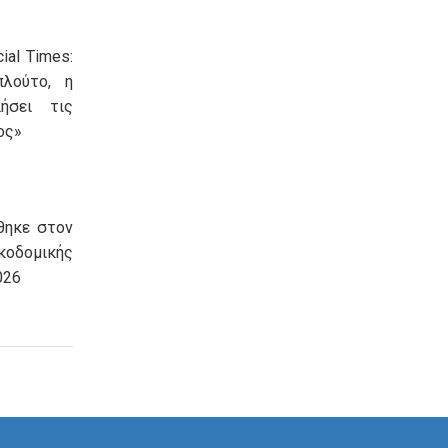
ial Times:
πλούτο, η
ήσει τις
ος»
θηκε στον
οδομικής
026