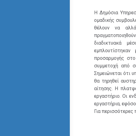
Η Δημόσια Υπηρεσ
ομαδικής συμβουλε
θέλουν να αλλά
πραγματοποιηθού
διαδικτυακά μέ
εμπλουτίστηκαν 
προσαρμογής στο
συμμετοχή από σή
Σημειώνεται ότι υ
θα τηρηθεί αυστη
αίτησης. Η πλατφ
εργαστήριο. Οι ε
εργαστήρια, εφόσο
Για περισσότερες