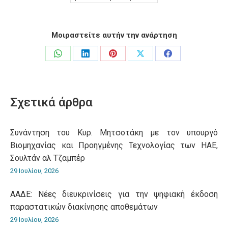
Μοιραστείτε αυτήν την ανάρτηση
Share
Share
Share
Share
Share
on
on
on
on
on
WhatsApp
LinkedIn
Pinterest
X
Facebook
Σχετικά άρθρα
Συνάντηση του Κυρ. Μητσοτάκη με τον υπουργό
Βιομηχανίας και Προηγμένης Τεχνολογίας των ΗΑΕ,
Σουλτάν αλ Τζαμπέρ
29 Ιουλίου, 2026
ΑΑΔΕ: Νέες διευκρινίσεις για την ψηφιακή έκδοση
παραστατικών διακίνησης αποθεμάτων
29 Ιουλίου, 2026