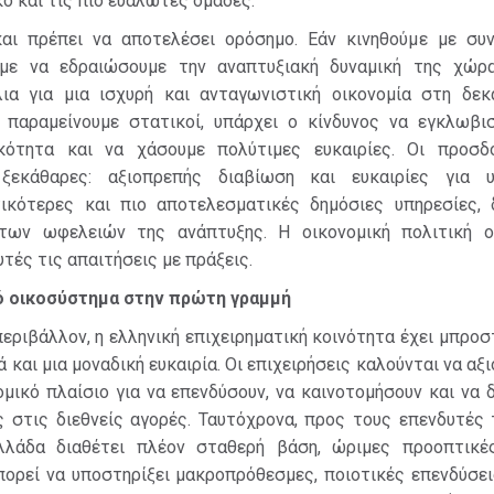
ό και τις πιο ευάλωτες ομάδες.
αι πρέπει να αποτελέσει ορόσημο. Εάν κινηθούμε με συν
ύμε να εδραιώσουμε την αναπτυξιακή δυναμική της χώρ
ια για μια ισχυρή και ανταγωνιστική οικονομία στη δεκ
 παραμείνουμε στατικοί, υπάρχει ο κίνδυνος να εγκλωβι
κότητα και να χάσουμε πολύτιμες ευκαιρίες. Οι προσδ
 ξεκάθαρες: αξιοπρεπής διαβίωση και ευκαιρίες για 
τικότερες και πιο αποτελεσματικές δημόσιες υπηρεσίες, δ
 των ωφελειών της ανάπτυξης. Η οικονομική πολιτική ο
τές τις απαιτήσεις με πράξεις.
ό οικοσύστημα στην πρώτη γραμμή
εριβάλλον, η ελληνική επιχειρηματική κοινότητα έχει μπροσ
 και μια μοναδική ευκαιρία. Οι επιχειρήσεις καλούνται να αξ
μικό πλαίσιο για να επενδύσουν, να καινοτομήσουν και να 
ς στις διεθνείς αγορές. Ταυτόχρονα, προς τους επενδυτές 
Ελλάδα διαθέτει πλέον σταθερή βάση, ώριμες προοπτικέ
ορεί να υποστηρίξει μακροπρόθεσμες, ποιοτικές επενδύσει