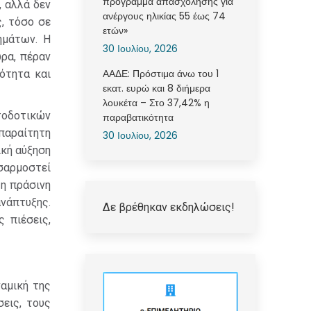
πρόγραμμα απασχόλησης για
, αλλά δεν
ανέργους ηλικίας 55 έως 74
ς, τόσο σε
ετών»
ημάτων. Η
30 Ιουλίου, 2026
ρα, πέραν
ΑΑΔΕ: Πρόστιμα άνω του 1
ότητα και
εκατ. ευρώ και 8 διήμερα
λουκέτα – Στο 37,42% η
τοδοτικών
παραβατικότητα
παραίτητη
30 Ιουλίου, 2026
ική αύξηση
οσαρμοστεί
 η πράσινη
νάπτυξης.
Δε βρέθηκαν εκδηλώσεις!
 πιέσεις,
ναμική της
εις, τους