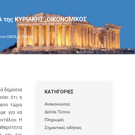
ΗΜΑ της ΚΥΡΙΑΚΗΣ_ΟΙΚΟΝΟΜΙΚΟΣ
υ ΕΒΕΑ, κ. Γιάννη…
ρά δημόσια
ΚΑΤΗΓΟΡΙΕΣ
νύει ότι η
Ανακοινώσεις
μενο τώρα
Δελτία Τύπου
με για να
Πληρωμές
ντέλου. Η
ταθερότητα
Σημαντικές ειδήσεις
α και τις