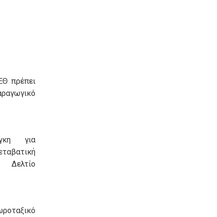
ΕΘ πρέπει
αραγωγικό
γκη για
ταβατική
 Δελτίο
ωροταξικό