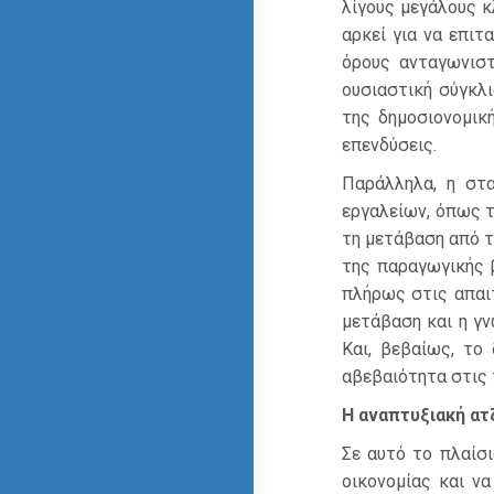
λίγους μεγάλους κ
αρκεί για να επιτ
όρους ανταγωνιστ
ουσιαστική σύγκλ
της δημοσιονομικ
επενδύσεις.
Παράλληλα, η στ
εργαλείων, όπως 
τη μετάβαση από τ
της παραγωγικής β
πλήρως στις απαιτ
μετάβαση και η γ
Και, βεβαίως, το
αβεβαιότητα στις 
Η αναπτυξιακή ατ
Σε αυτό το πλαίσι
οικονομίας και ν