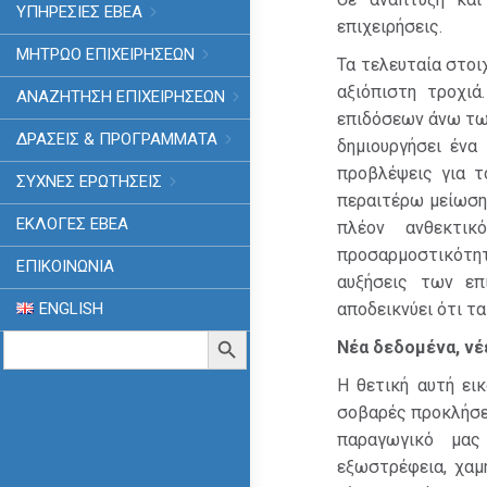
ΥΠΗΡΕΣΙΕΣ ΕΒΕΑ
επιχειρήσεις.
ΜΗΤΡΩΟ ΕΠΙΧΕΙΡΗΣΕΩΝ
Τα τελευταία στοι
αξιόπιστη τροχιά
ΑΝΑΖΗΤΗΣΗ ΕΠΙΧΕΙΡΗΣΕΩΝ
επιδόσεων άνω τω
ΔΡΑΣΕΙΣ & ΠΡΟΓΡΑΜΜΑΤΑ
δημιουργήσει ένα
προβλέψεις για τ
ΣΥΧΝΕΣ ΕΡΩΤΗΣΕΙΣ
περαιτέρω μείωση τ
ΕΚΛΟΓΈΣ ΕΒΕΑ
πλέον ανθεκτικ
προσαρμοστικότητ
ΕΠΙΚΟΙΝΩΝΙΑ
αυξήσεις των επ
ENGLISH
αποδεικνύει ότι τ
Search
Search Button
Νέα δεδομένα, νέε
for:
Η θετική αυτή ει
σοβαρές προκλήσει
παραγωγικό μας
εξωστρέφεια, χαμ