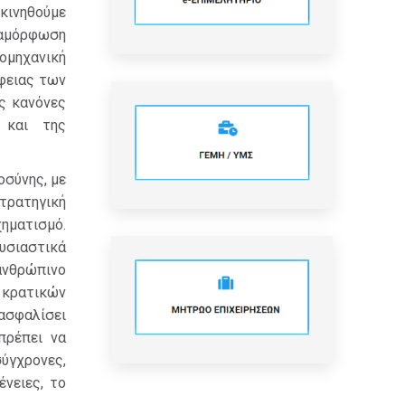
κινηθούμε
ιαμόρφωση
ομηχανική
έφειας των
ύς κανόνες
 και της
οσύνης, με
τρατηγική
ηματισμό.
ουσιαστικά
ανθρώπινο
ν κρατικών
ιασφαλίσει
πρέπει να
ύγχρονες,
νειες, το