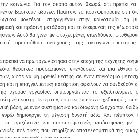
 την κοινωνία. Για τον σκοπό αυτόν, θεωρώ ότι πρέπει να 
πέντε βασικούς άξονες. Πρώτον, να προχωρήσουμε στη δ
ωγικού μοντέλου, στηριγμένου στην καινοτομία, τη βι
ηφιακή και πράσινη μετάβαση και τη διεύρυνση της εξωστρ
ήσεων. Αυτό θα γίνει με στοχευμένες επενδύσεις, σταθερο
ατική προσπάθεια ενίσχυσης της ανταγωνιστικότητας
α πρέπει να πρωταγωνιστήσει στην εποχή της τεχνητής νοημ
διο, θεσμικές προσαρμογές, επενδύσεις και μια εθνική σ
των, ώστε να μη βρεθεί θεατής σε έναν παγκόσμιο μετασχ
υση και η επαγγελματική κατάρτιση οφείλουν να συνδεθούν 
της αγοράς εργασίας, δημιουργώντας το εξειδικευμένο 
τεί η νέα εποχή. Τέταρτον, απαιτείται επανασχεδιασμός τω
ική βάση, με έναν συστηματικό και διαφανή έλεγχο που θα δ
 ευρώ δημιουργεί τη μέγιστη δυνατή αξία. Και πέμπτον, 
ε τις οριζόντιες και αποσπασματικές επιδοτήσεις με σ
ωνικές πολιτικές που στηρίζουν αποτελεσματικά τις οικογέ