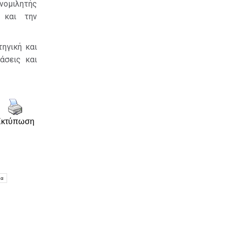
υνομιλητής
 και την
τηγική και
άσεις και
Εκτύπωση
μα