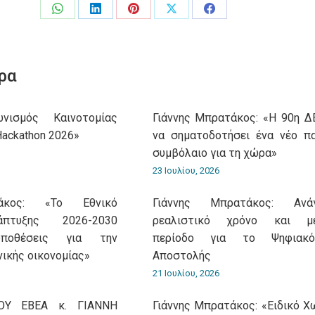
Share
Share
Share
Share
Share
on
on
on
on
on
WhatsApp
LinkedIn
Pinterest
X
Facebook
ρα
νισμός Καινοτομίας
Γιάννης Μπρατάκος: «Η 90η Δ
Hackathon 2026»
να σηματοδοτήσει ένα νέο π
συμβόλαιο για τη χώρα»
23 Ιουλίου, 2026
άκος: «Το Εθνικό
Γιάννης Μπρατάκος: Ανά
πτυξης 2026-2030
ρεαλιστικό χρόνο και με
ϋποθέσεις για την
περίοδο για το Ψηφιακό
νικής οικονομίας»
Αποστολής
21 Ιουλίου, 2026
Υ ΕΒΕΑ κ. ΓΙΑΝΝΗ
Γιάννης Μπρατάκος: «Ειδικό Χ