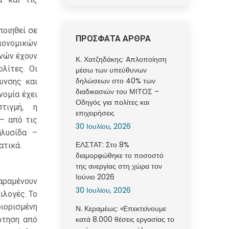
ποιηθεί σε
ΠΡΟΣΦΑΤΑ ΑΡΘΡΑ
ιονομικών
νών έχουν
Κ. Χατζηδάκης: Aπλοποίηση
λίτες. Οι
μέσω των υπεύθυνων
δηλώσεων στο 40% των
υνσης και
διαδικασιών του ΜΙΤΟΣ –
νομία έχει
Οδηγός για πολίτες και
τιγμή, η
επιχειρήσεις
– από τις
30 Ιουλίου, 2026
αλυσίδα –
ΕΛΣΤΑΤ: Στο 8%
ατικά.
διαμορφώθηκε το ποσοστό
της ανεργίας στη χώρα τον
Ιούνιο 2026
αραμένουν
30 Ιουλίου, 2026
ιλογές. Το
ορισμένη
Ν. Κεραμέως: «Επεκτείνουμε
κατά 8.000 θέσεις εργασίας το
ρτηση από