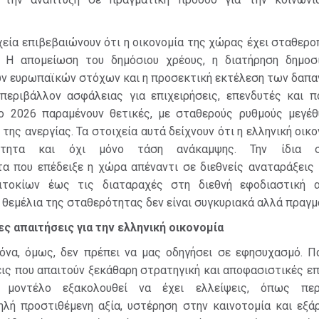
χεία επιβεβαιώνουν ότι η οικονομία της χώρας έχει σταθερο
. Η απομείωση του δημόσιου χρέους, η διατήρηση δημοσ
ν ευρωπαϊκών στόχων και η προσεκτική εκτέλεση των δαπα
 περιβάλλον ασφάλειας για επιχειρήσεις, επενδυτές και πο
ο 2026 παραμένουν θετικές, με σταθερούς ρυθμούς μεγέθ
ης ανεργίας. Τα στοιχεία αυτά δείχνουν ότι η ελληνική οικο
ότητα και όχι μόνο τάση ανάκαμψης. Την ίδια σ
α που επέδειξε η χώρα απέναντι σε διεθνείς αναταράξεις 
ιτοκίων έως τις διαταραχές στη διεθνή εφοδιαστική 
α θεμέλια της σταθερότητας δεν είναι συγκυριακά αλλά πραγμ
ς απαιτήσεις για την ελληνική οικονομία
κόνα, όμως, δεν πρέπει να μας οδηγήσει σε εφησυχασμό. Π
ς που απαιτούν ξεκάθαρη στρατηγική και αποφασιστικές επ
 μοντέλο εξακολουθεί να έχει ελλείψεις, όπως περι
ηλή προστιθέμενη αξία, υστέρηση στην καινοτομία και εξά