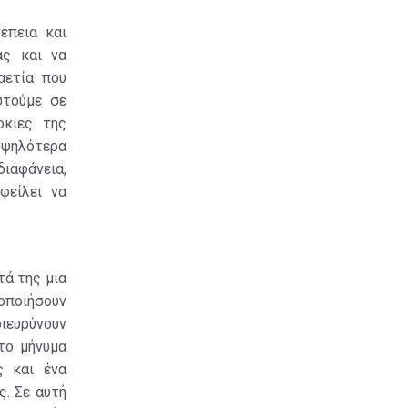
έπεια και
ας και να
αετία που
στούμε σε
οκίες της
υψηλότερα
ιαφάνεια,
φείλει να
τά της μια
ιοποιήσουν
διευρύνουν
το μήνυμα
ς και ένα
ς. Σε αυτή