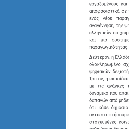
εργαζομένους και
αποφασιστικά σε 
ενός νέου παραγ
αναγέννηση, την ψ
ελληνικών επιχειρ
και μια συστημ
παραγωγικότητας.
Δεύτερον, η Ελλάδ
ολοκληρωμένο σχέ
ψηφιακών δεξιοτή
Τρίτον, η εκπαίδε
με τις ανάγκες 
δυναμικό που απαι
δαπανών από μηδεν
ότι κάθε δημόσιο
αντικαταστήσουμ
στοχευμένες κοιν