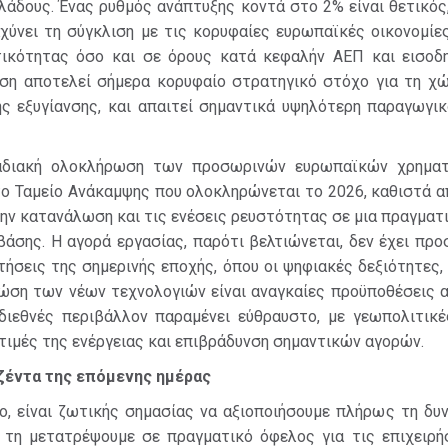
λάδους. Ένας ρυθμός ανάπτυξης κοντά στο 2% είναι θετικός
αχύνει τη σύγκλιση με τις κορυφαίες ευρωπαϊκές οικονομίε
ικότητας όσο και σε όρους κατά κεφαλήν ΑΕΠ και εισοδ
ιση αποτελεί σήμερα κορυφαίο στρατηγικό στόχο για τη χώ
ής εξυγίανσης, και απαιτεί σημαντικά υψηλότερη παραγωγικ
αδιακή ολοκλήρωση των προσωρινών ευρωπαϊκών χρημα
το Ταμείο Ανάκαμψης που ολοκληρώνεται το 2026, καθιστά α
ην κατανάλωση και τις ενέσεις ρευστότητας σε μια πραγματ
άσης. Η αγορά εργασίας, παρότι βελτιώνεται, δεν έχει πρ
ήσεις της σημερινής εποχής, όπου οι ψηφιακές δεξιότητες,
νώση των νέων τεχνολογιών είναι αναγκαίες προϋποθέσεις α
 διεθνές περιβάλλον παραμένει εύθραυστο, με γεωπολιτικές
τιμές της ενέργειας και επιβράδυνση σημαντικών αγορών.
ζέντα της επόμενης ημέρας
ο, είναι ζωτικής σημασίας να αξιοποιήσουμε πλήρως τη δυ
α τη μετατρέψουμε σε πραγματικό όφελος για τις επιχειρήσ